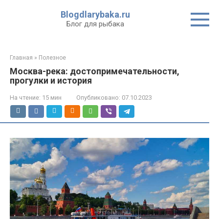
Перейти
Blogdlarybaka.ru
к
Блог для рыбака
контенту
Главная
»
Полезное
Москва-река: достопримечательности,
прогулки и история
На чтение:
15 мин
Опубликовано:
07.10.2023