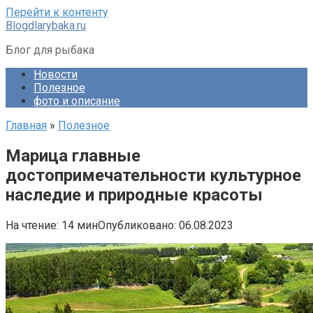
Перейти к контенту
Blogdlarybaka.ru
Блог для рыбака
Новости
Полезное
фото и описание
Главная
»
Полезное
Марица главные
достопримечательности культурное
наследие и природные красоты
На чтение:
14 мин
Опубликовано:
06.08.2023