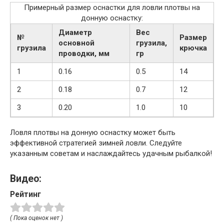
Примерный размер оснастки для ловли плотвы на
донную оснастку:
Диаметр
Вес
№
Размер
основной
грузила,
грузила
крючка
проводки, мм
гр
1
0.16
0.5
14
2
0.18
0.7
12
3
0.20
1.0
10
Ловля плотвы на донную оснастку может быть
эффективной стратегией зимней ловли. Следуйте
указанным советам и наслаждайтесь удачным рыбалкой!
Видео:
Рейтинг
( Пока оценок нет )