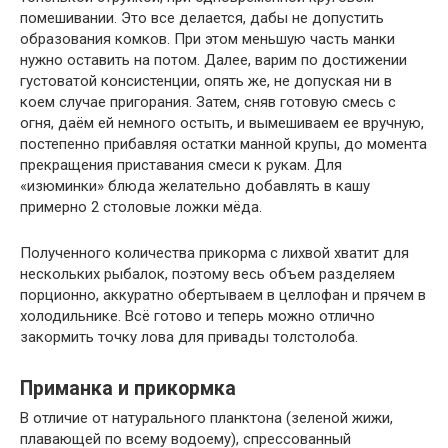
помешивании. Это все делается, дабы не допустить
образования комков. При этом меньшую часть манки
нужно оставить на потом. Далее, варим по достижении
густоватой консистенции, опять же, не допуская ни в
коем случае пригорания. Затем, сняв готовую смесь с
огня, даём ей немного остыть, и вымешиваем ее вручную,
постепенно прибавляя остатки манной крупы, до момента
прекращения приставания смеси к рукам. Для
«изюминки» блюда желательно добавлять в кашу
примерно 2 столовые ложки мёда.
Полученного количества прикорма с лихвой хватит для
нескольких рыбалок, поэтому весь объем разделяем
порционно, аккуратно обертываем в целлофан и прячем в
холодильнике. Всё готово и теперь можно отлично
закормить точку лова для привады толстолоба.
Приманка и прикормка
В отличие от натурального планктона (зеленой жижи,
плавающей по всему водоему), спрессованный