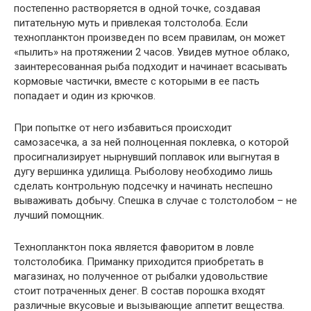
постепенно растворяется в одной точке, создавая
питательную муть и привлекая толстолоба. Если
технопланктон произведен по всем правилам, он может
«пылить» на протяжении 2 часов. Увидев мутное облако,
заинтересованная рыба подходит и начинает всасывать
кормовые частички, вместе с которыми в ее пасть
попадает и один из крючков.
При попытке от него избавиться происходит
самозасечка, а за ней полноценная поклевка, о которой
просигнализирует нырнувший поплавок или выгнутая в
дугу вершинка удилища. Рыболову необходимо лишь
сделать контрольную подсечку и начинать неспешно
вываживать добычу. Спешка в случае с толстолобом – не
лучший помощник.
Технопланктон пока является фаворитом в ловле
толстолобика. Приманку приходится приобретать в
магазинах, но полученное от рыбалки удовольствие
стоит потраченных денег. В состав порошка входят
различные вкусовые и вызывающие аппетит вещества.