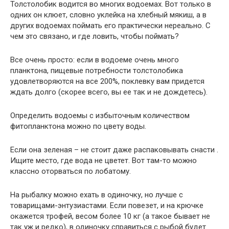
Толстолобик водится во многих водоемах. Вот только в
одних он клюет, словно уклейка на хлебный мякиш, а в
других водоемах поймать его практически нереально. С
чем это связано, и где ловить, чтобы поймать?
Все очень просто: если в водоеме очень много
планктона, пищевые потребности толстолобика
удовлетворяются на все 200%, поклевку вам придется
ждать долго (скорее всего, вы ее так и не дождетесь).
Определить водоемы с избыточным количеством
фитопланктона можно по цвету воды.
Если она зеленая – не стоит даже распаковывать снасти .
Ищите место, где вода не цветет. Вот там-то можно
классно оторваться по лобатому.
На рыбалку можно ехать в одиночку, но лучше с
товарищами-энтузиастами. Если повезет, и на крючке
окажется трофей, весом более 10 кг (а такое бывает не
так уж и редко), в одиночку справиться с рыбой будет