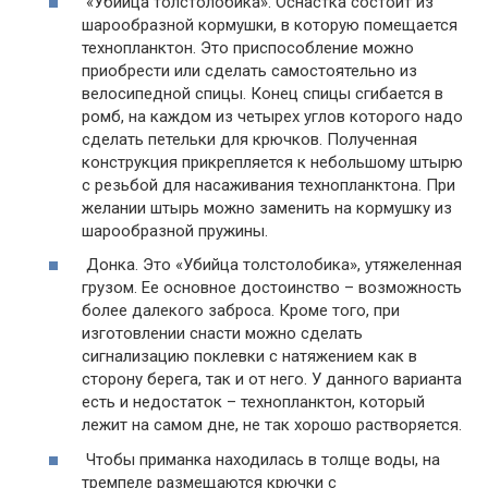
«Убийца толстолобика». Оснастка состоит из
шарообразной кормушки, в которую помещается
технопланктон. Это приспособление можно
приобрести или сделать самостоятельно из
велосипедной спицы. Конец спицы сгибается в
ромб, на каждом из четырех углов которого надо
сделать петельки для крючков. Полученная
конструкция прикрепляется к небольшому штырю
с резьбой для насаживания технопланктона. При
желании штырь можно заменить на кормушку из
шарообразной пружины.
Донка. Это «Убийца толстолобика», утяжеленная
грузом. Ее основное достоинство – возможность
более далекого заброса. Кроме того, при
изготовлении снасти можно сделать
сигнализацию поклевки с натяжением как в
сторону берега, так и от него. У данного варианта
есть и недостаток – технопланктон, который
лежит на самом дне, не так хорошо растворяется.
Чтобы приманка находилась в толще воды, на
тремпеле размещаются крючки с