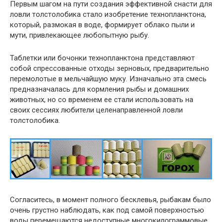
Первым шагом на пути создания эффективной снасти для
ловли толстолобика стало изобретение технопланктона,
который, размокая в воде, формирует облако пыли и
мути, привлекающее любопытную рыбу.
Таблетки или бочонки технопланктона представляют
собой спрессованные отходы зерновых, предварительно
перемолотые в мельчайшую муку. Изначально эта смесь
предназначалась для кормления рыбы и домашних
животных, но со временем ее стали использовать на
своих сессиях любители целенаправленной ловли
толстолобика.
Согласитесь, в момент полного бесклевья, рыбакам было
очень грустно наблюдать, как под самой поверхностью
воды перемещаются недоступные многокилограммовые