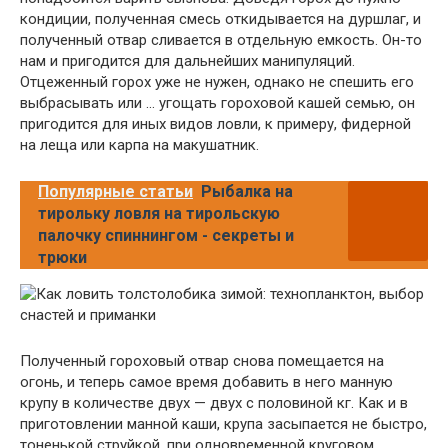
кондиции, полученная смесь откидывается на дуршлаг, и
полученный отвар сливается в отдельную емкость. Он-то
нам и пригодится для дальнейших манипуляций.
Отцеженный горох уже не нужен, однако не спешить его
выбрасывать или … угощать гороховой кашей семью, он
пригодится для иных видов ловли, к примеру, фидерной
на леща или карпа на макушатник.
Популярные статьи
Рыбалка на
тирольку ловля на тирольскую
палочку спиннингом - секреты и
трюки
Полученный гороховый отвар снова помещается на
огонь, и теперь самое время добавить в него манную
крупу в количестве двух — двух с половиной кг. Как и в
приготовлении манной каши, крупа засыпается не быстро,
тоненькой струйкой, при одновременной круговом