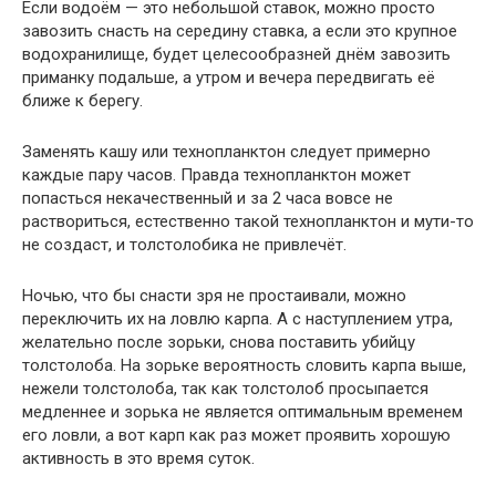
Если водоём — это небольшой ставок, можно просто
завозить снасть на середину ставка, а если это крупное
водохранилище, будет целесообразней днём завозить
приманку подальше, а утром и вечера передвигать её
ближе к берегу.
Заменять кашу или технопланктон следует примерно
каждые пару часов. Правда технопланктон может
попасться некачественный и за 2 часа вовсе не
раствориться, естественно такой технопланктон и мути-то
не создаст, и толстолобика не привлечёт.
Ночью, что бы снасти зря не простаивали, можно
переключить их на ловлю карпа. А с наступлением утра,
желательно после зорьки, снова поставить убийцу
толстолоба. На зорьке вероятность словить карпа выше,
нежели толстолоба, так как толстолоб просыпается
медленнее и зорька не является оптимальным временем
его ловли, а вот карп как раз может проявить хорошую
активность в это время суток.